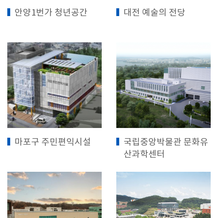
안양1번가 청년공간
대전 예술의 전당
마포구 주민편익시설
국립중앙박물관 문화유
산과학센터