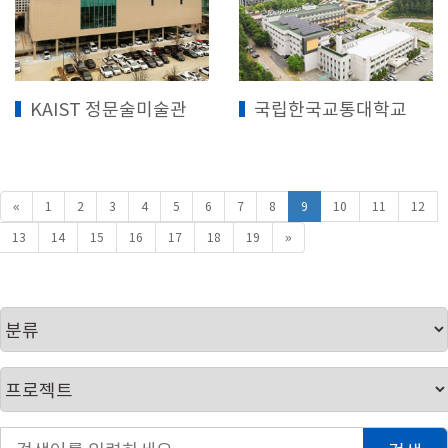
KAIST 정문술미술관
국립한국교통대학교
«
1
2
3
4
5
6
7
8
9
10
11
12
13
14
15
16
17
18
19
»