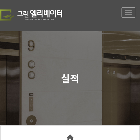
Toggle
naviga
실적