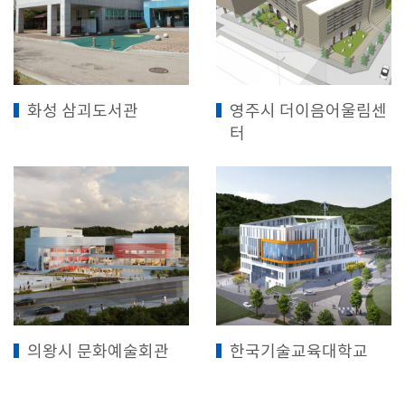
화성 삼괴도서관
영주시 더이음어울림센
터
의왕시 문화예술회관
한국기술교육대학교