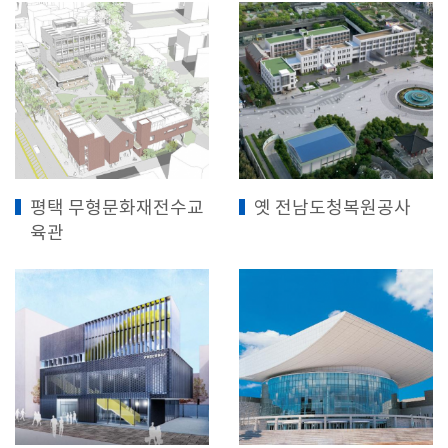
평택 무형문화재전수교
옛 전남도청복원공사
육관